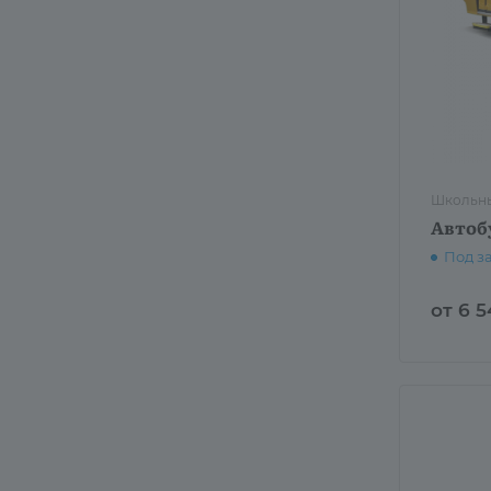
Школьны
Автоб
Под з
от 6 5