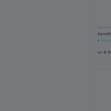
Школьны
Автоб
Под з
от 8 9