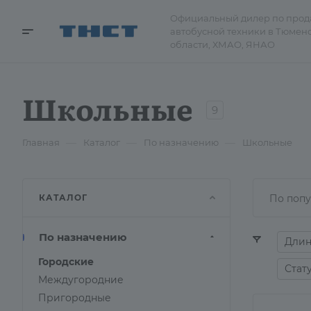
Официальный дилер по про
автобусной техники в Тюмен
области, ХМАО, ЯНАО
Школьные
9
—
—
—
Главная
Каталог
По назначению
Школьные
КАТАЛОГ
По попу
По назначению
Длин
Городские
Стат
Междугородние
Пригородные