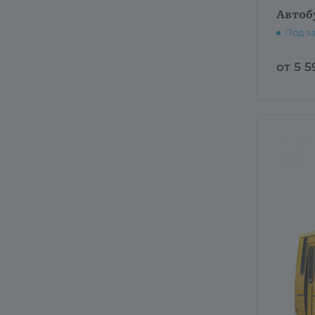
Автоб
Под з
от 5 5