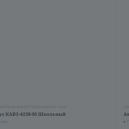
е/На метане (КПГ)/Без низкого пола
Шк
ус КАВЗ-4238-95 Школьный
А
аказ