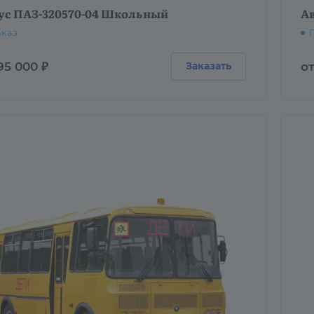
ус ПАЗ-320570-04 Школьный
Ав
аказ
95 000 ₽
от
Заказать