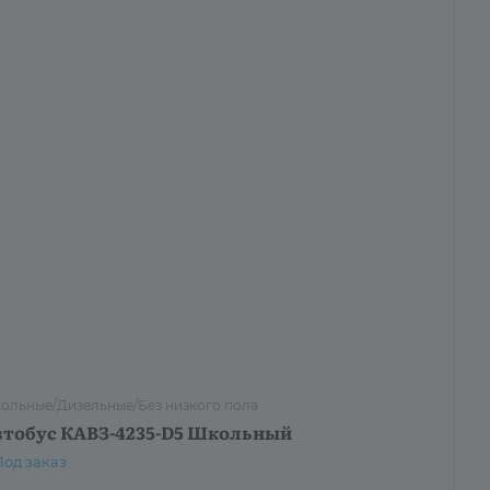
ольные/Дизельные/Без низкого пола
втобус КАВЗ-4235-D5 Школьный
Под заказ