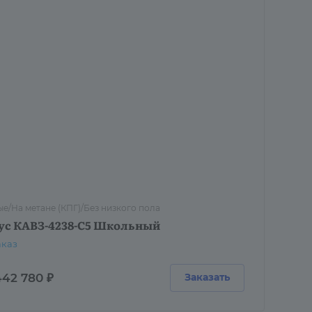
е/На метане (КПГ)/Без низкого пола
ус КАВЗ-4238-C5 Школьный
аказ
442 780 ₽
Заказать