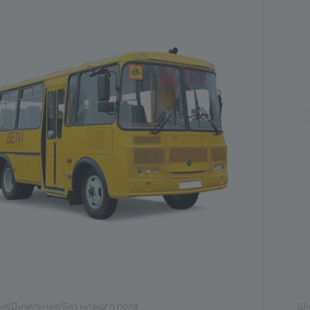
е/Дизельные/Без низкого пола
Шк