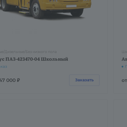
е/Дизельные/Без низкого пола
Шк
ус ПАЗ-423470-04 Школьный
А
аказ
47 000 ₽
от
Заказать