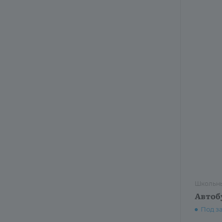
Школьны
Автоб
Под з