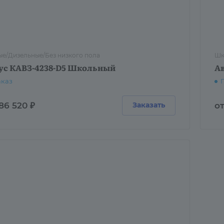
е/Дизельные/Без низкого пола
Шк
ус КАВЗ-4238-D5 Школьный
А
аказ
86 520 ₽
от
Заказать