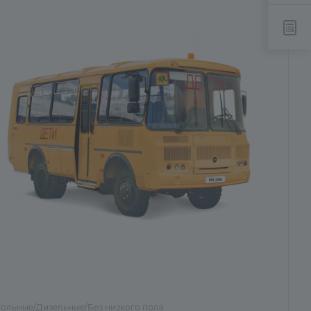
ольные/Дизельные/Без низкого пола